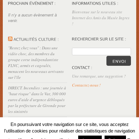
Bienvenue sur le nouveau site
Il n’y a aucun évènement à
Internet des Amis du Musée Ingres
venir.
!
"Restez chez vous" : Dans une
vidéo choc, des membres du
groupe corse indépendantiste
FLNC, armés et cagoulés,
menacent les nouveaux arrivants
Une remarque, une suggestion ?
sur l'île
Contactez-nous !
DIRECT. Incendies : une journée à
"haut risque" dans le Var, 300 000
euros d'aide d'urgence débloqués
par la préfecture de Gironde pour
les sinistrés
En poursuivant votre navigation sur ce site, vous acceptez
l’utilisation de cookies pour réaliser des statistiques de navigation