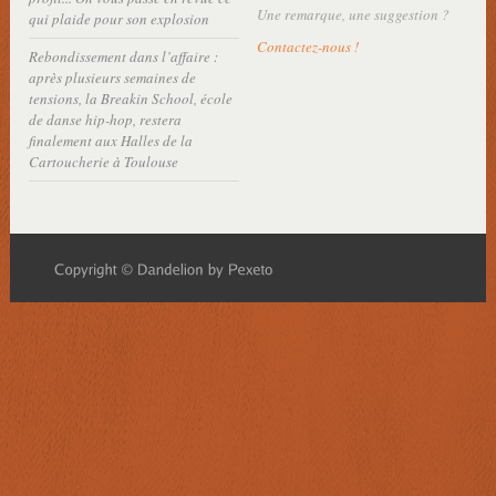
Une remarque, une suggestion ?
qui plaide pour son explosion
Contactez-nous !
Rebondissement dans l’affaire :
après plusieurs semaines de
tensions, la Breakin School, école
de danse hip-hop, restera
finalement aux Halles de la
Cartoucherie à Toulouse