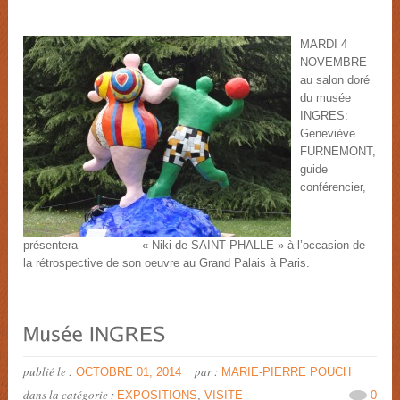
MARDI 4
NOVEMBRE
au salon doré
du musée
INGRES:
Geneviève
FURNEMONT,
guide
conférencier,
présentera « Niki de SAINT PHALLE » à l’occasion de
la rétrospective de son oeuvre au Grand Palais à Paris.
publié le :
par :
OCTOBRE 01, 2014
MARIE-PIERRE POUCH
dans la catégorie :
EXPOSITIONS
,
VISITE
0