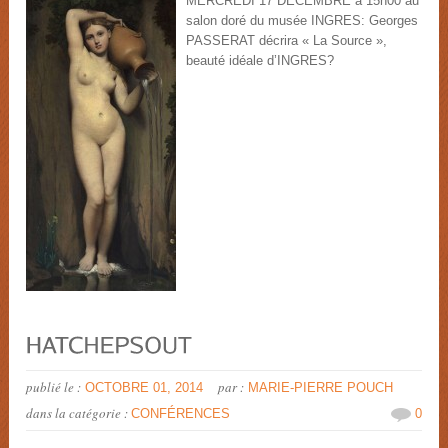
MERCREDI 17 DECEMBRE à 15h00 au
salon doré du musée INGRES: Georges
PASSERAT décrira « La Source »,
beauté idéale d’INGRES?
publié le :
par :
OCTOBRE 01, 2014
MARIE-PIERRE POUCH
dans la catégorie :
CONFÉRENCES
0