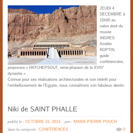
JEUDI 4
DECEMBRE à
15h00 au
salon doré du
musée
INGRES:
Amélie
ROPTIN,
guide
conférencière,
proposera « HATCHEPSOUT, reine-pharaon de la XVIII°
dynasti
Connue pour ses réalisations architecturales et son intérêt pour
l’embellissement de l’Egypte, nous connaîtrons son fabuleux destin.
publié le :
par :
OCTOBRE 01, 2014
MARIE-PIERRE POUCH
dans la catégorie :
CONFÉRENCES
0