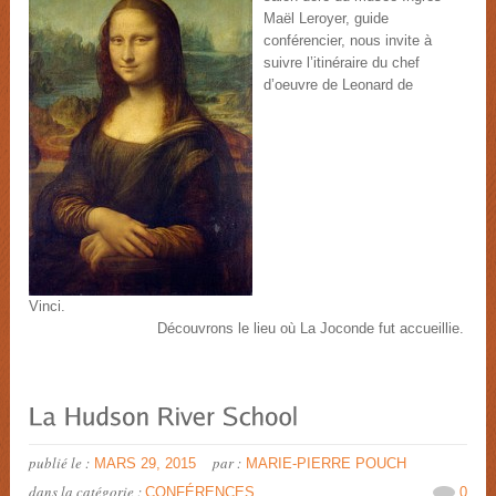
Maël Leroyer, guide
conférencier, nous invite à
suivre l’itinéraire du chef
d’oeuvre de Leonard de
Vinci.
Découvrons le lieu où La Joconde fut accueillie.
publié le :
par :
MARS 29, 2015
MARIE-PIERRE POUCH
dans la catégorie :
CONFÉRENCES
0