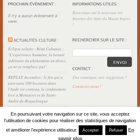
Bienvenue sur le nouveau site
Il n’y a aucun évènement à
Internet des Amis du Musée Ingres
venir.
!
Éclipse solaire : Rémi Cabanac :
"L’expérience humaine, la beauté
sidérante du phénomène en direct,
ça ne se remplace pas"
REPLAY. Incendies : le feu qui a
Une remarque, une suggestion ?
parcouru 100 hectares dans
Contactez-nous !
l'Aude est contenu, le confinement
levé à Montséret et de Saint-
André-de-Roquelongue
En poursuivant votre navigation sur ce site, vous acceptez
l’utilisation de cookies pour réaliser des statistiques de navigation
et améliorer l'expérience utilisateur.
En
Accepter
Refuser
savoir plus