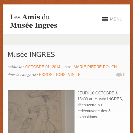
MENU
publié le :
par :
OCTOBRE 01, 2014
MARIE-PIERRE POUCH
dans la catégorie :
EXPOSITIONS
,
VISITE
0
JEUDI 16 OCTOBRE à
15h00 au musée INGRES,
découverte ou
redécouverte des 3
expositions