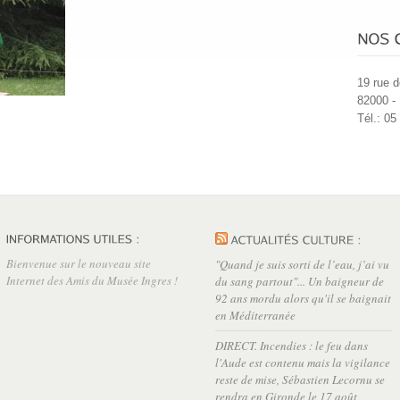
19 rue d
82000 -
Tél.: 05
Bienvenue sur le nouveau site
"Quand je suis sorti de l’eau, j’ai vu
Internet des Amis du Musée Ingres !
du sang partout"... Un baigneur de
92 ans mordu alors qu'il se baignait
en Méditerranée
DIRECT. Incendies : le feu dans
l'Aude est contenu mais la vigilance
reste de mise, Sébastien Lecornu se
rendra en Gironde le 17 août