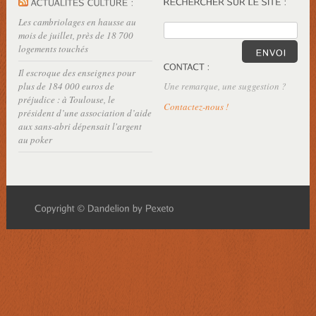
Les cambriolages en hausse au
mois de juillet, près de 18 700
logements touchés
Il escroque des enseignes pour
plus de 184 000 euros de
Une remarque, une suggestion ?
préjudice : à Toulouse, le
Contactez-nous !
président d’une association d’aide
aux sans-abri dépensait l'argent
au poker