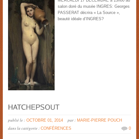
MERCREDI 17 DECEMBRE à 15h00 au
salon doré du musée INGRES: Georges
PASSERAT décrira « La Source »,
beauté idéale d’INGRES?
publié le :
par :
OCTOBRE 01, 2014
MARIE-PIERRE POUCH
dans la catégorie :
CONFÉRENCES
0