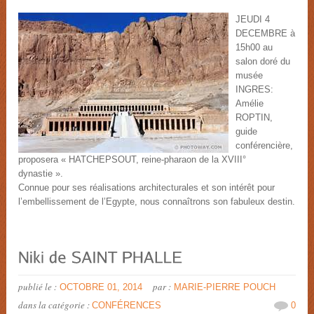
JEUDI 4
DECEMBRE à
15h00 au
salon doré du
musée
INGRES:
Amélie
ROPTIN,
guide
conférencière,
proposera « HATCHEPSOUT, reine-pharaon de la XVIII°
dynasti
Connue pour ses réalisations architecturales et son intérêt pour
l’embellissement de l’Egypte, nous connaîtrons son fabuleux destin.
publié le :
par :
OCTOBRE 01, 2014
MARIE-PIERRE POUCH
dans la catégorie :
CONFÉRENCES
0