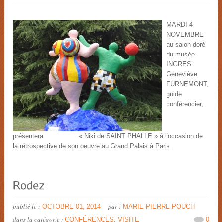
MARDI 4
NOVEMBRE
au salon doré
du musée
INGRES:
Geneviève
FURNEMONT,
guide
conférencier,
présentera « Niki de SAINT PHALLE » à l’occasion de
la rétrospective de son oeuvre au Grand Palais à Paris.
publié le :
par :
OCTOBRE 01, 2014
MARIE-PIERRE POUCH
dans la catégorie :
CONFÉRENCES
,
VISITE
0