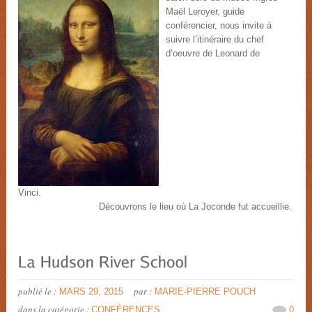
Maël Leroyer, guide
conférencier, nous invite à
suivre l’itinéraire du chef
d’oeuvre de Leonard de
Vinci.
Découvrons le lieu où La Joconde fut accueillie.
publié le :
par :
MARS 29, 2015
MARIE-PIERRE POUCH
dans la catégorie :
CONFÉRENCES
0